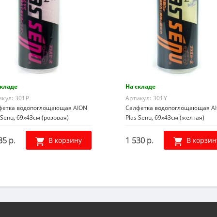
складе
На складе
икул:
301P
Артикул:
301Y
фетка водопоглощающая AION
Салфетка водопоглощающая A
 Senu, 69х43см (розовая)
Plas Senu, 69х43см (желтая)
85 р.
1 530 р.
В корзину
В корзин