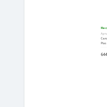
На 
Арт
Сал
Plas
644