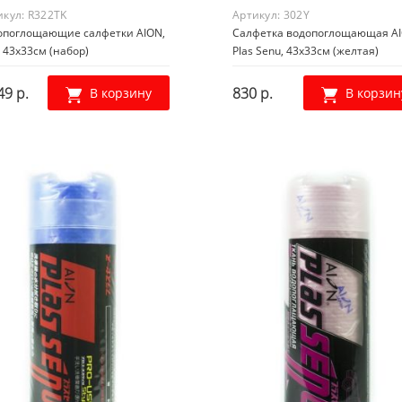
икул:
R322TK
Артикул:
302Y
опоглощающие салфетки AION,
Салфетка водопоглощающая A
 43х33см (набор)
Plas Senu, 43х33см (желтая)
49 р.
830 р.
В корзину
В корзин