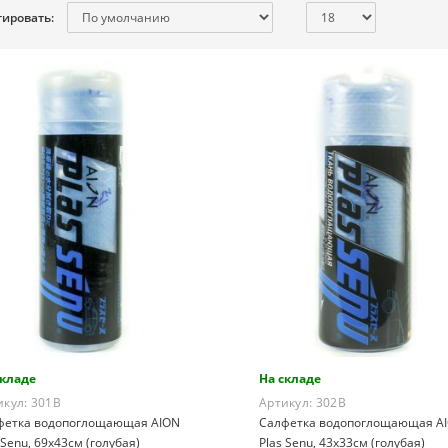
тировать:
складе
На складе
икул:
301B
Артикул:
302B
фетка водопоглощающая AION
Салфетка водопоглощающая A
 Senu, 69х43см (голубая)
Plas Senu, 43х33см (голубая)