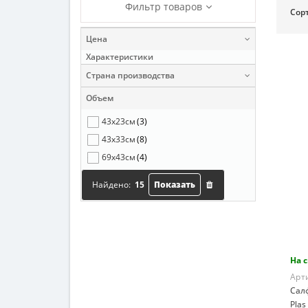
Фильтр товаров
Сор
Цена
Характеристики
Страна производства
Объем
43х23см
(3)
43х33см
(8)
69х43см
(4)
Найдено:
15
Показать
На 
Арт
Сал
Plas