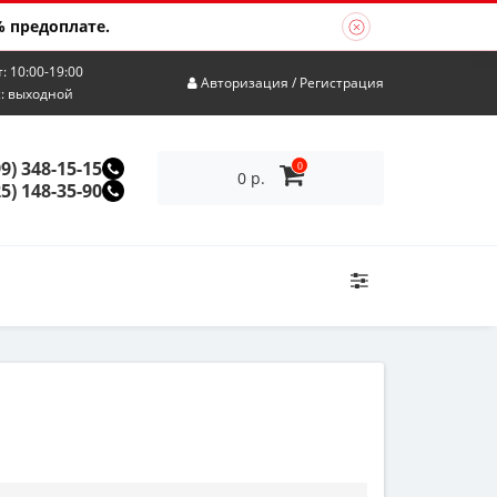
 предоплате.
т: 10:00-19:00
Авторизация
/
Регистрация
с: выходной
99) 348-15-15
0
0 р.
25) 148-35-90