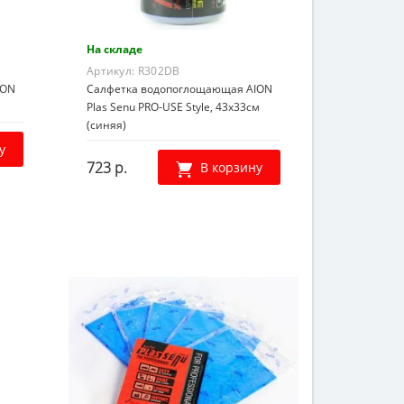
На складе
Артикул:
R302DB
ION
Салфетка водопоглощающая AION
Plas Senu PRO-USE Style, 43х33см
(синяя)
у
723 р.
В корзину