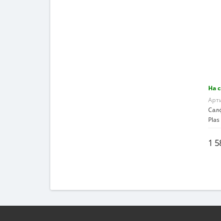
На 
Арт
Сал
Plas
1 5