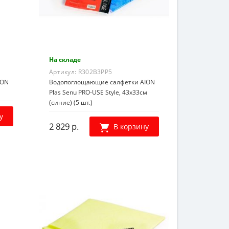
На складе
Артикул:
R302B3PP5
ION
Водопоглощающие салфетки AION
Plas Senu PRO-USE Style, 43х33см
(синие) (5 шт.)
у
2 829 р.
В корзину