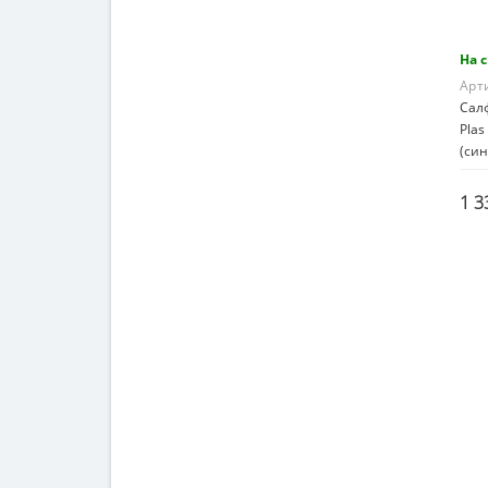
На 
Арт
Сал
Plas
(син
1 3