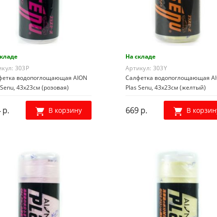
складе
На складе
икул:
303P
Артикул:
303Y
фетка водопоглощающая AION
Салфетка водопоглощающая A
 Senu, 43х23см (розовая)
Plas Senu, 43х23см (желтый)
 р.
669 р.
В корзину
В корзин