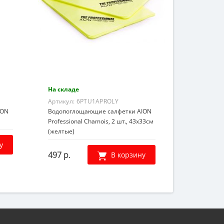
На складе
Артикул:
6PTU1APROLY
ION
Водопоглощающие салфетки AION
Professional Chamois, 2 шт., 43х33см
(желтые)
у
497 р.
В корзину