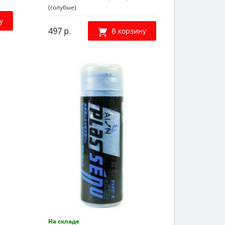
(голубые)
у
497 р.
В корзину
На складе