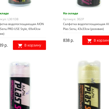
складе
На складе
икул:
L301DB
Артикул:
302P
фетка водопоглощающая AION
Салфетка водопоглощающая A
 Senu PRO-USE Style, 69х43см
Plas Senu, 43х33см (розовая)
яя)
838 р.
В корзин
39 р.
В корзину