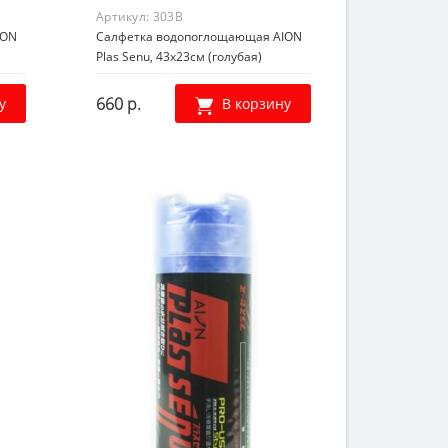
Артикул:
303B
ION
Салфетка водопоглощающая AION
Plas Senu, 43х23см (голубая)
660 р.
у
В корзину