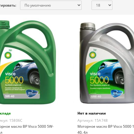
тировать:
складе
Нет в наличии
икул:
15806C
Артикул:
15A748
рное масло BP Visco 5000 5W-
Моторное масло BP Visco 5000 
4л
40, 4л