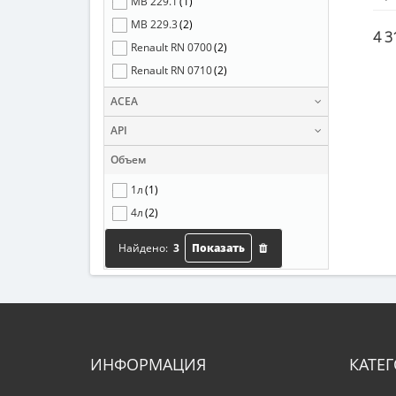
MB 229.1
(1)
MB 229.3
(2)
4 3
Renault RN 0700
(2)
Renault RN 0710
(2)
VW 501.01
(1)
ACEA
VW 502.00
(2)
API
VW 505.00
(3)
Объем
1л
(1)
4л
(2)
Найдено:
3
Показать
ИНФОРМАЦИЯ
КАТЕ