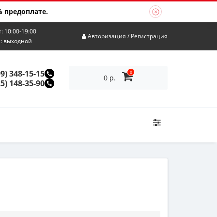
 предоплате.
т: 10:00-19:00
Авторизация
/
Регистрация
с: выходной
99) 348-15-15
0
0 р.
25) 148-35-90