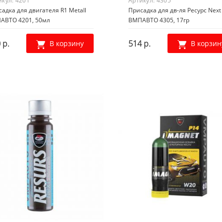
икул:
4201
Артикул:
4305
адка для двигателя R1 Metall
Присадка для дв-ля Ресурс Next
АВТО 4201, 50мл
ВМПАВТО 4305, 17гр
 р.
514 р.
В корзину
В корзин