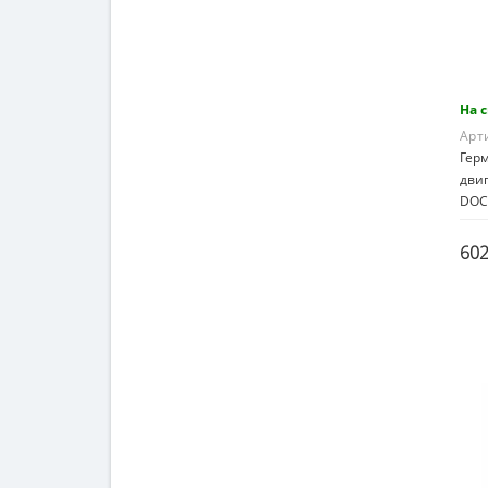
На 
Арт
Гер
дви
DOC
602