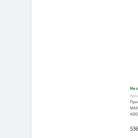
На 
Арт
При
MAN
ADDI
536