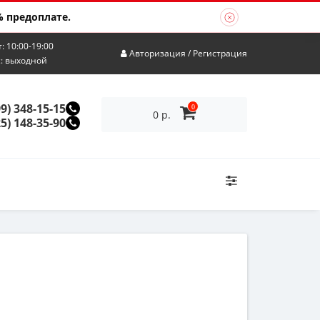
 предоплате.
т: 10:00-19:00
Авторизация
/
Регистрация
с: выходной
99) 348-15-15
0
0 р.
25) 148-35-90