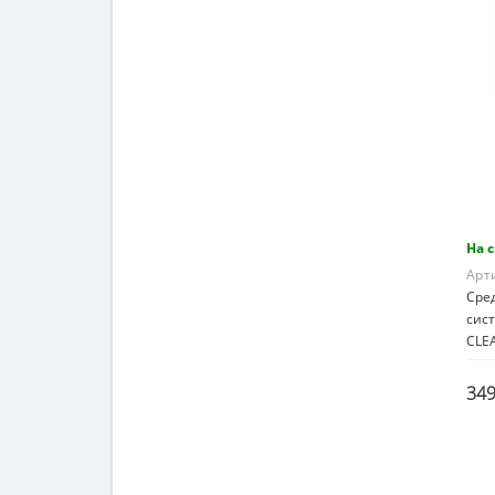
На 
Арт
Сре
сис
CLE
349