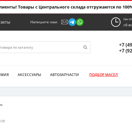
иенты! Товары с Центрального склада отгружаются по 100%
пн-п
такты
Напишите нам:
сб-в
+7 (4
+7 (9
ИМИЯ
АКСЕССУАРЫ
АВТОЗАПЧАСТИ
ПОДБОР МАСЕЛ
ль
ров