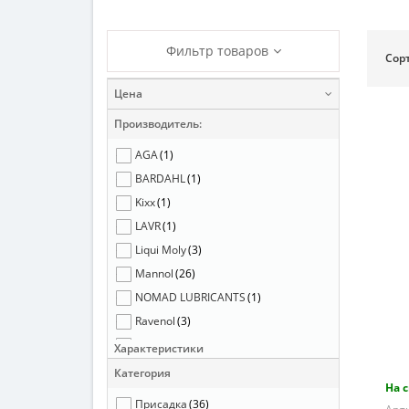
Фильтр товаров
Сор
Цена
Производитель:
AGA
(1)
BARDAHL
(1)
Kixx
(1)
LAVR
(1)
Liqui Moly
(3)
Mannol
(26)
NOMAD LUBRICANTS
(1)
Ravenol
(3)
VMPAUTO
(8)
Характеристики
Категория
На 
Присадка
(36)