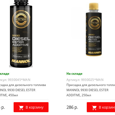
складе
На складе
икул:
9930045*MAN
Артикул:
9930025*MAN
садка для дизельного топлива
Присадка для дизельного топл
NOL 9930 DIESEL ESTER
MANNOL 9930 DIESEL ESTER
TIVE, 450мл
ADDITIVE, 250мл
 р.
286 р.
В корзину
В корзин