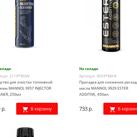
складе
На складе
икул:
2119*MAN
Артикул:
9929*MAN
дство для очистки топливной
Присадка для снижения расход
темы MANNOL 9957 INJECTOR
масла MANNOL 9929 ESTER
ANER, 250мл
ADDITIVE, 450мл
 р.
733 р.
В корзину
В корзин