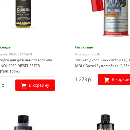
складе
На складе
икул:
993001*MAN
Артикул:
7506
садка для дизельного топлива
Защита дизельных систем LIQU
NOL 9930 DIESEL ESTER
MOLY Diesel Systempflege, 0,25л
TIVE, 100мл
1 273 р.
В корзин
 р.
В корзину