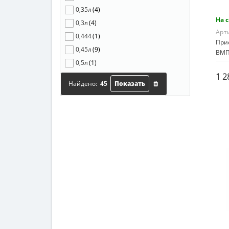
0,35л
(4)
На 
0,3л
(4)
Арт
0,444
(1)
Прис
0,45л
(9)
ВМП
0,5л
(1)
1 2
0,9л
(1)
Найдено:
45
Показать
1л
(3)
17гр
(1)
50гр
(2)
50мл
(1)
75гр
(1)
85мл
(1)
100гр
(1)
100мл
(1)
355мл
(1)
2127л
(1)