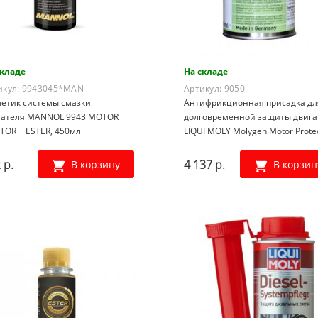
складе
На складе
икул:
9943045*MAN
Артикул:
9050
метик системы смазки
Антифрикционная присадка дл
гателя MANNOL 9943 MOTOR
долговременной защиты двига
TOR + ESTER, 450мл
LIQUI MOLY Molygen Motor Protec
0,5л
 р.
4 137 р.
В корзину
В корзин