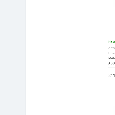
На 
Арт
При
MAN
ADDI
211