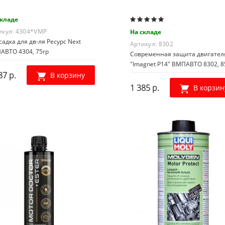
складе
икул:
4304*VMP
На складе
адка для дв-ля Ресурс Next
Артикул:
8302
АВТО 4304, 75гр
Современная защита двигател
"Imagnet P14" ВМПАВТО 8302, 
87 р.
В корзину
1 385 р.
В корзин