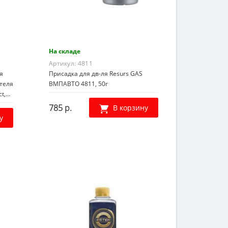
На складе
Артикул:
4811
я
Присадка для дв-ля Resurs GAS
теля
ВМПАВТО 4811, 50г
t,
785 р.
В корзину
у