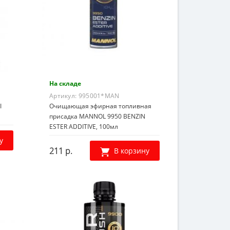
На складе
Артикул:
995001*MAN
I
Очищающая эфирная топливная
присадка MANNOL 9950 BENZIN
ESTER ADDITIVE, 100мл
у
211 р.
В корзину