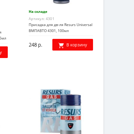
На складе
Артикул:
4301
Присадка для дв-ля Resurs Universal
ВМПАВТО 4301, 100мл
я
85мл
248 р.
В корзину
у