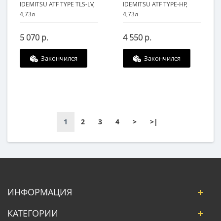
IDEMITSU ATF TYPE TLS-LV,
IDEMITSU ATF TYPE-HP,
4,73л
4,73л
5 070 р.
4 550 р.
Закончился
Закончился
1
2
3
4
>
>|
ИНФОРМАЦИЯ
КАТЕГОРИИ