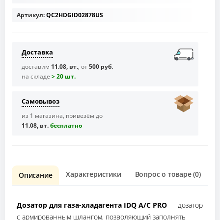
Артикул:
QC2HDGID02878US
Доставка
доставим
11.08, вт.
, от
500 руб.
на складе
> 20 шт.
Самовывоз
из 1 магазина, привезём до
11.08, вт.
бесплaтно
Характеристики
Вопрос о товаре (0)
О
Описание
Дозатор для газа-хладагента IDQ A/C PRO
— дозатор
с армированным шлангом, позволяющий заполнять