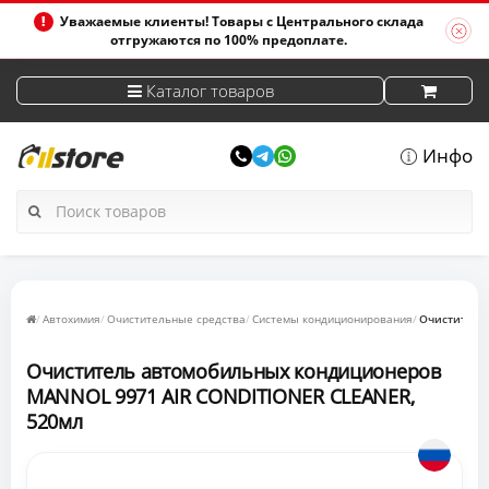
Уважаемые клиенты! Товары с Центрального склада
отгружаются по 100% предоплате.
Каталог товаров
Инфо
Автохимия
Очистительные средства
Системы кондиционирования
Очиститель
Очиститель автомобильных кондиционеров
MANNOL 9971 AIR CONDITIONER CLEANER,
520мл