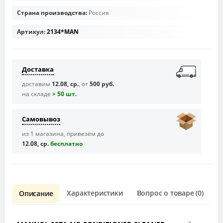
Страна производства:
Россия
Артикул:
2134*MAN
Доставка
доставим
12.08, ср.
, от
500 руб.
на складе
> 50 шт.
Самовывоз
из 1 магазина, привезём до
12.08, ср.
бесплaтно
Характеристики
Вопрос о товаре (0)
О
Описание