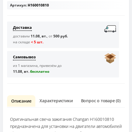
Артикул:
H160010810
Доставка
доставим
11.08, вт.
, от
500 руб.
на складе
< 5 шт.
Самовывоз
из 1 магазина, привезём до
11.08, вт.
бесплaтно
Характеристики
Вопрос о товаре (0)
О
Описание
Оригинальная свеча зажигания Changan H160010810
предназначена для установки на двигатели автомобилей