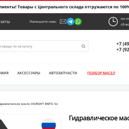
иенты! Товары с Центрального склада отгружаются по 100%
пн-п
такты
Напишите нам:
сб-в
+7 (4
+7 (9
ИМИЯ
АКСЕССУАРЫ
АВТОЗАПЧАСТИ
ПОДБОР МАСЕЛ
дравлическое масло OILRIGHT ВМГЗ, 5л
Гидравлическое мас