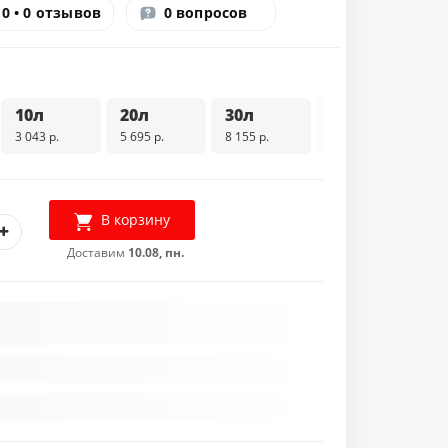
0 • 0 отзывов
0 вопросов
10л
20л
30л
200л
3 043 р.
5 695 р.
8 155 р.
34 914 р.
В корзину
Доставим
10.08, пн.