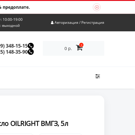
 предоплате.
т: 10:00-19:00
Авторизация
/
Регистрация
с: выходной
99) 348-15-15
0
0 р.
25) 148-35-90
ло OILRIGHT ВМГЗ, 5л