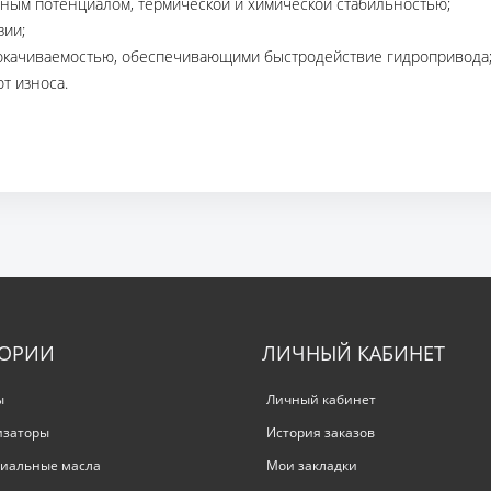
ьным потенциалом, термической и химической стабильностью;
зии;
окачиваемостью, обеспечивающими быстродействие гидропривода
т износа.
ГОРИИ
ЛИЧНЫЙ КАБИНЕТ
ы
Личный кабинет
изаторы
История заказов
иальные масла
Мои закладки