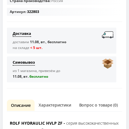
Страна производства:
Россия
Артикул:
322803
Доставка
доставим
11.08, вт.
,
бесплатно
на складе
< 5 шт.
Самовывоз
из 1 магазина, привезём до
11.08, вт.
бесплaтно
Характеристики
Вопрос о товаре (0)
О
Описание
ROLF HYDRAULIC HVLP ZF -
серия высококачественных