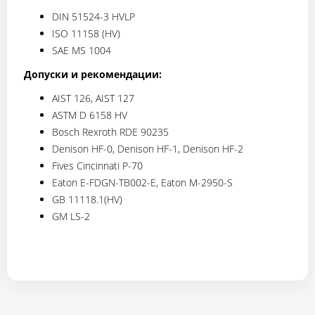
DIN 51524-3 HVLP
ISO 11158 (HV)
SAE MS 1004
Допуски и рекомендации:
AIST 126, AIST 127
ASTM D 6158 HV
Bosch Rexroth RDE 90235
Denison HF-0, Denison HF-1, Denison HF-2
Fives Cincinnati P-70
Eaton E-FDGN-TB002-E, Eaton M-2950-S
GB 11118.1(HV)
GM LS-2