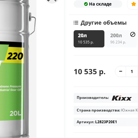
На складе
Другие объемы
20л
200л
10 535 р.
96 234 р.
10 535 р.
Производитель:
Страна производства:
Южная К
Артикул:
L2823P20E1