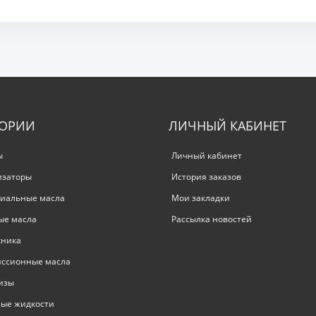
ГОРИИ
ЛИЧНЫЙ КАБИНЕТ
ы
Личный кабинет
изаторы
История заказов
иальные масла
Мои закладки
ые масла
Рассылка новостей
хника
иссионные масла
изы
ые жидкости