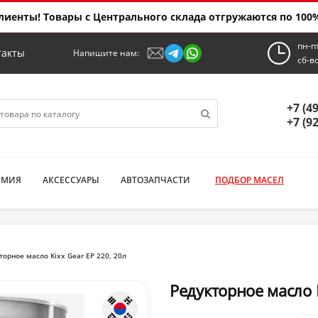
иенты! Товары с Центрального склада отгружаются по 100%
пн-п
такты
Напишите нам:
сб-в
+7 (4
+7 (9
ИМИЯ
АКСЕССУАРЫ
АВТОЗАПЧАСТИ
ПОДБОР МАСЕЛ
торное масло Kixx Gear EP 220, 20л
Редукторное масло K