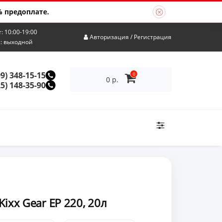
 предоплате.
т: 10:00-19:00
Авторизация
/
Регистрация
с: выходной
99) 348-15-15
0
0 р.
25) 148-35-90
ixx Gear EP 220, 20л