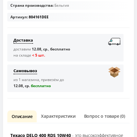
Страна производства:
Бельгия
Артикул:
804161DEE
Доставка
доставим
12.08, ср.
,
бесплатно
на складе
< 5 шт.
Самовывоз
из 1 магазина, привезём до
12.08, ср.
бесплaтно
Характеристики
Вопрос о товаре (0)
О
Описание
Texaco DELO 400 RDS 10W40
- это высокоэффективное