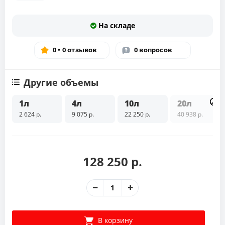
На складе
0 • 0 отзывов
0 вопросов
Другие объемы
1л
4л
10л
20л
2 624 р.
9 075 р.
22 250 р.
40 938 р.
128 250 р.
В корзину