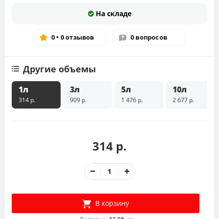
На складе
0 • 0 отзывов
0 вопросов
Другие объемы
1л
3л
5л
10л
314 р.
909 р.
1 476 р.
2 677 р.
314 р.
В корзину