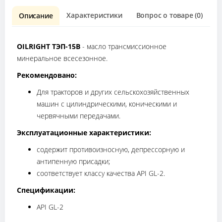
Характеристики
Вопрос о товаре (0)
О
Описание
OILRIGHT ТЭП-15В
- масло трансмиссионное
минеральное всесезонное.
Рекомендовано
:
Для тракторов и других сельскохозяйственных
машин с цилиндрическими, коническими и
червячными передачами.
Эксплуатационные характеристики
:
содержит противоизносную, депрессорную и
антипенную присадки;
соответствует классу качества API GL-2.
Спецификации:
API GL-2