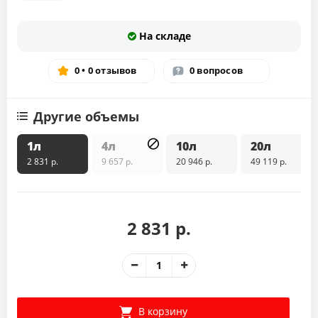
На складе
0 • 0 отзывов
0 вопросов
Другие объемы
1л
4л
10л
20л
2 831 р.
9 657 р.
20 946 р.
49 119 р.
2 831 р.
В корзину