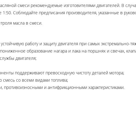
ляной смеси рекомендуемые изготовителями двигателей. В случае
1:50. Соблюдайте предписания производителя, указанные в руково
троля масла в смеси.
стойчивую работу и защиту двигателя при самых экстремально-тяж
т пониженное образование нагара и лака на поршнях и свечах, клап
службы двигателя;
енты поддерживают превосходную чистоту деталей мотора;
 смесь со всеми видами топлива;
, противоизносными и антифрикционными характеристиками.