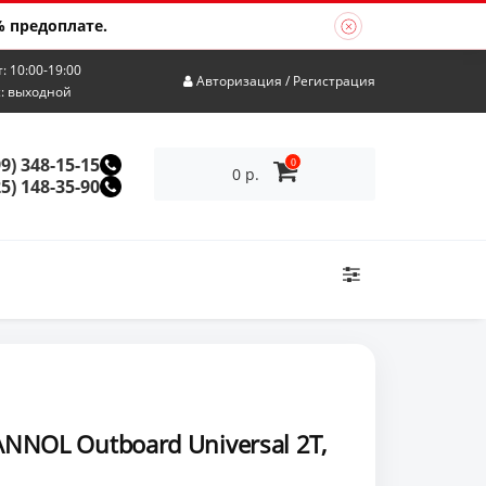
 предоплате.
т: 10:00-19:00
Авторизация
/
Регистрация
с: выходной
99) 348-15-15
0
0 р.
25) 148-35-90
NOL Outboard Universal 2T,