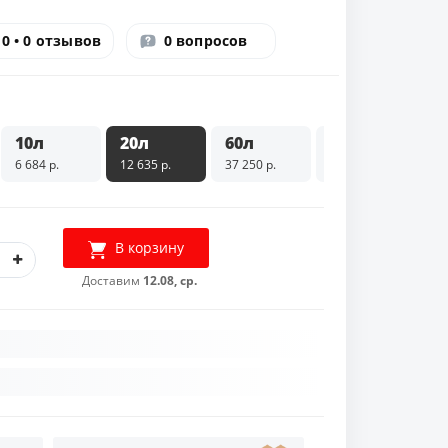
0 • 0 отзывов
0 вопросов
10л
20л
60л
208л
6 684 р.
12 635 р.
37 250 р.
114 711 р.
В корзину
Доставим
12.08, ср.