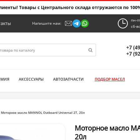
иенты! Товары с Центрального склада отгружаются по 100%
пн-п
такты
Напишите нам:
сб-в
+7 (4
+7 (9
ИМИЯ
АКСЕССУАРЫ
АВТОЗАПЧАСТИ
ПОДБОР МАСЕЛ
Моторное масло MANNOL Outboard Universal 2T, 20л
Моторное масло MAN
20л