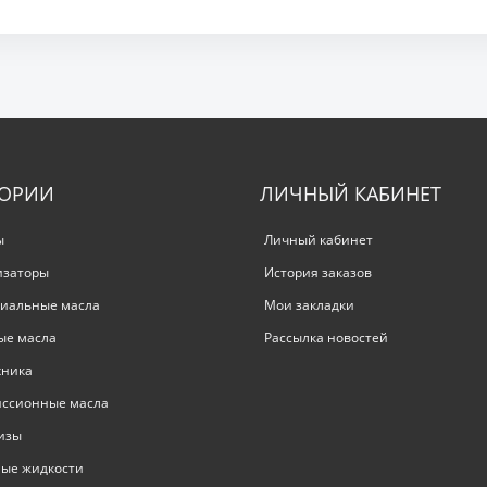
ГОРИИ
ЛИЧНЫЙ КАБИНЕТ
ы
Личный кабинет
изаторы
История заказов
иальные масла
Мои закладки
ые масла
Рассылка новостей
хника
иссионные масла
изы
ые жидкости