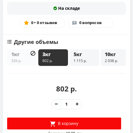
На складе
0 • 0 отзывов
0 вопросов
Другие объемы
1кг
3кг
5кг
10кг
326 р.
802 р.
1 115 р.
2 038 р.
802 р.
В корзину