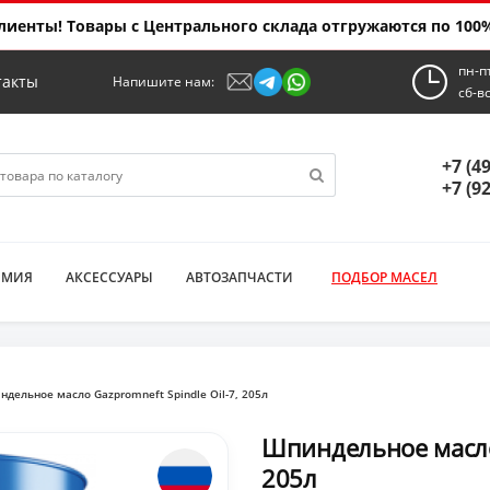
иенты! Товары с Центрального склада отгружаются по 100%
пн-п
такты
Напишите нам:
сб-в
+7 (4
+7 (9
ИМИЯ
АКСЕССУАРЫ
АВТОЗАПЧАСТИ
ПОДБОР МАСЕЛ
дельное масло Gazpromneft Spindle Oil-7, 205л
Шпиндельное масло 
205л