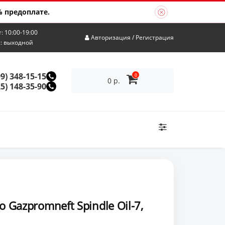
 предоплате.
т: 10:00-19:00
Авторизация
/
Регистрация
с: выходной
99) 348-15-15
0
0 р.
25) 148-35-90
Gazpromneft Spindle Oil-7,