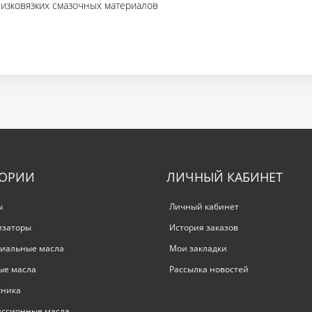
низковязких смазочных материалов
ГОРИИ
ЛИЧНЫЙ КАБИНЕТ
ы
Личный кабинет
изаторы
История заказов
иальные масла
Мои закладки
ые масла
Рассылка новостей
хника
иссионные масла