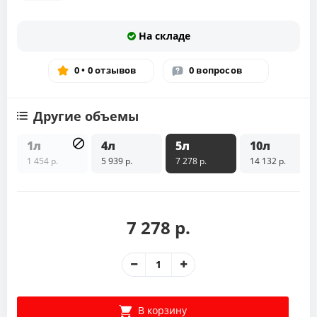
На складе
0 • 0 отзывов
0 вопросов
Другие объемы
1л
4л
5л
10л
1 454 р.
5 939 р.
7 278 р.
14 132 р.
7 278 р.
В корзину