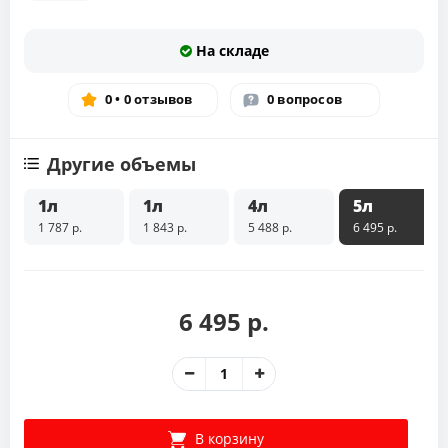
На складе
0 • 0 отзывов
0 вопросов
Другие объемы
1л
1л
4л
5л
1 787 р.
1 843 р.
5 488 р.
6 495 р.
6 495 р.
В корзину