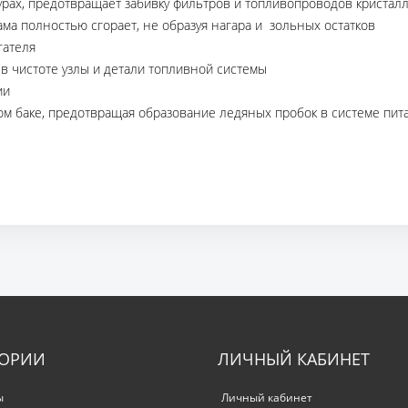
урах, предотвращает забивку фильтров и топливопроводов кристал
ма полностью сгорает, не образуя нагара и зольных остатков
гателя
 чистоте узлы и детали топливной системы
ии
ом баке, предотвращая образование ледяных пробок в системе пит
ГОРИИ
ЛИЧНЫЙ КАБИНЕТ
ы
Личный кабинет