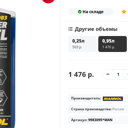
На складе
Другие объемы
0,25л
0,95л
503 р.
1 476 р.
1 476 р.
Производитель:
Страна производства:
Россия
Артикул:
9983095*MAN