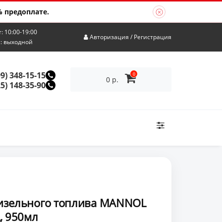
 предоплате.
т: 10:00-19:00
Авторизация
/
Регистрация
с: выходной
99) 348-15-15
0
0 р.
25) 148-35-90
изельного топлива MANNOL
, 950мл