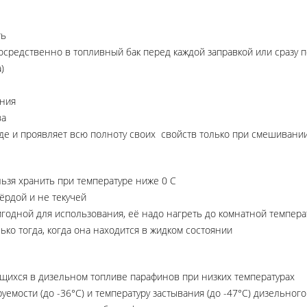
ть
осредственно в топливный бак перед каждой заправкой или сразу 
)
ения
ва
де и проявляет всю полноту своих свойств только при смешивани
льзя хранить при температуре ниже 0 С
ёрдой и не текучей
ригодной для использования, её надо нагреть до комнатной темпер
ько тогда, когда она находится в жидком состоянии
щихся в дизельном топливе парафинов при низких температурах
емости (до -36°C) и температуру застывания (до -47°C) дизельного