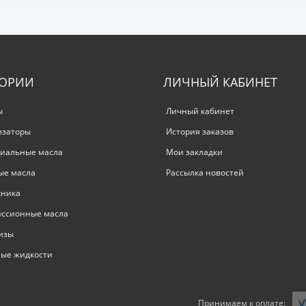
ГОРИИ
ЛИЧНЫЙ КАБИНЕТ
ы
Личный кабинет
изаторы
История заказов
иальные масла
Мои закладки
ые масла
Рассылка новостей
хника
иссионные масла
изы
ые жидкости
Принимаем к оплате: