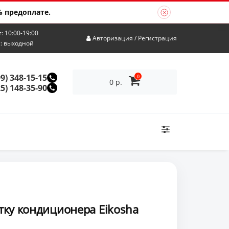
 предоплате.
т: 10:00-19:00
Авторизация
/
Регистрация
с: выходной
99) 348-15-15
0
0 р.
25) 148-35-90
тку кондиционера Eikosha