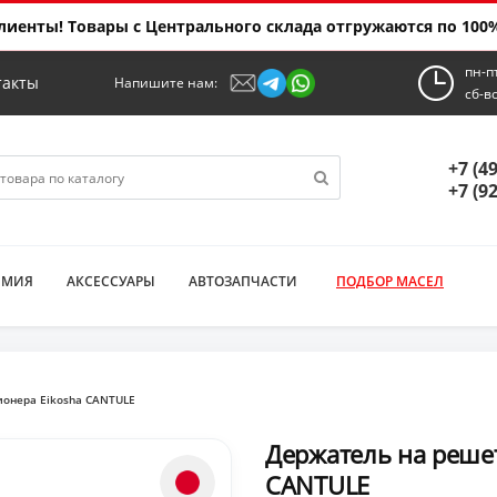
иенты! Товары с Центрального склада отгружаются по 100%
пн-п
такты
Напишите нам:
сб-в
+7 (4
+7 (9
ИМИЯ
АКСЕССУАРЫ
АВТОЗАПЧАСТИ
ПОДБОР МАСЕЛ
ионера Eikosha CANTULE
Держатель на реше
CANTULE