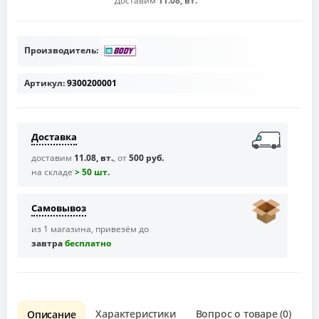
Доставим
11.08, вт.
Производитель:
Артикул:
9300200001
Доставка
доставим
11.08, вт.
, от
500 руб.
на складе
> 50 шт.
Самовывоз
из 1 магазина, привезём до
завтра
бесплaтно
Характеристики
Вопрос о товаре (0)
О
Описание