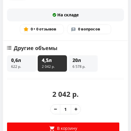
На складе
0 • 0 отзывов
0 вопросов
Другие объемы
0,6л
4,5л
20л
622 р.
2 042 р.
6 578 р.
2 042 р.
В корзину