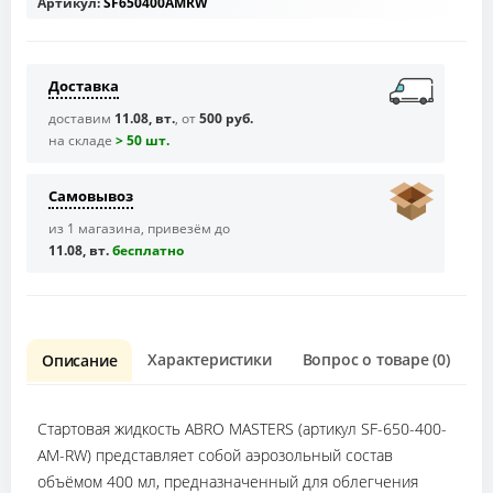
Артикул:
SF650400AMRW
Доставка
доставим
11.08, вт.
, от
500 руб.
на складе
> 50 шт.
Самовывоз
из 1 магазина, привезём до
11.08, вт.
бесплaтно
Характеристики
Вопрос о товаре (0)
О
Описание
Стартовая жидкость ABRO MASTERS (артикул SF-650-400-
AM-RW) представляет собой аэрозольный состав
объёмом 400 мл, предназначенный для облегчения