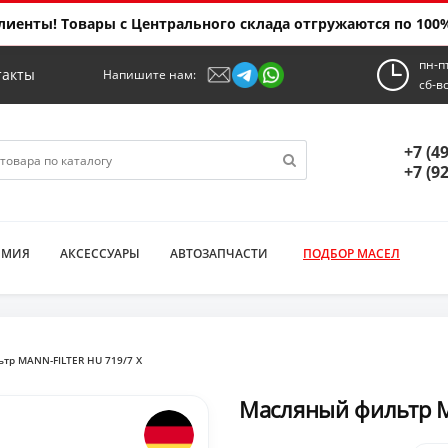
иенты! Товары с Центрального склада отгружаются по 100%
пн-п
такты
Напишите нам:
сб-в
+7 (4
+7 (9
ИМИЯ
АКСЕССУАРЫ
АВТОЗАПЧАСТИ
ПОДБОР МАСЕЛ
тр MANN-FILTER HU 719/7 X
Масляный фильтр M