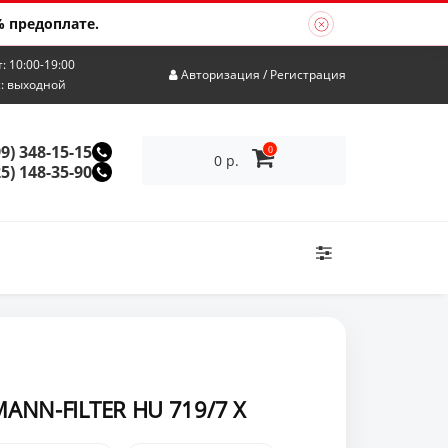
 предоплате.
т: 10:00-19:00
Авторизация
/
Регистрация
с: выходной
99) 348-15-15
0
0 р.
25) 148-35-90
ANN-FILTER HU 719/7 X