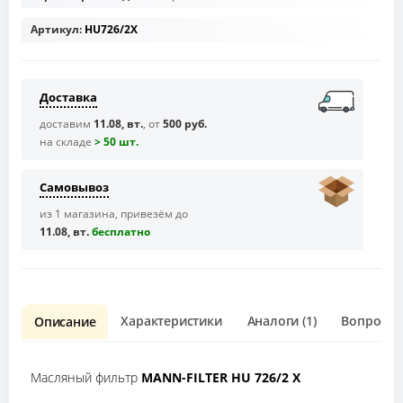
Артикул:
HU726/2X
Доставка
доставим
11.08, вт.
, от
500 руб.
на складе
> 50 шт.
Самовывоз
из 1 магазина, привезём до
11.08, вт.
бесплaтно
Характеристики
Аналоги (1)
Вопрос о 
Описание
Масляный фильтр
MANN-FILTER HU 726/2 X