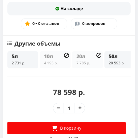
На складе
0 • 0 отзывов
0 вопросов
Другие объемы
5л
10л
20л
50л
2 731 р.
4 193 р.
7 785 р.
20 593 р.
78 598 р.
В корзину