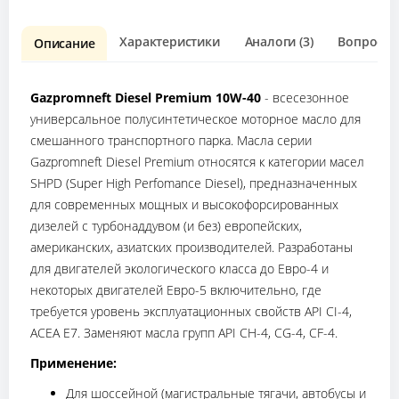
Характеристики
Аналоги (3)
Вопрос о 
Описание
Gazpromneft Diesel Premium 10W-40
- всесезонное
универсальное полусинтетическое моторное масло для
смешанного транспортного парка. Масла серии
Gazpromneft Diesel Premium относятся к категории масел
SHPD (Super High Perfomance Diesel), предназначенных
для современных мощных и высокофорсированных
дизелей с турбонаддувом (и без) европейских,
американских, азиатских производителей. Разработаны
для двигателей экологического класса до Евро-4 и
некоторых двигателей Евро-5 включительно, где
требуется уровень эксплуатационных свойств API CI-4,
ACEA E7. Заменяют масла групп API CH-4, CG-4, CF-4.
Применение:
Для шоссейной (магистральные тягачи, автобусы и