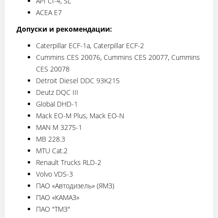
API CI-4, SL
ACEA E7
Допуски и рекомендации:
Caterpillar ECF-1а, Caterpillar ECF-2
Cummins CES 20076, Cummins CES 20077, Cummins
CES 20078
Detroit Diesel DDC 93K215
Deutz DQC III
Global DHD-1
Mack EO-M Plus, Mack EO-N
MAN M 3275-1
MB 228.3
MTU Cat.2
Renault Trucks RLD-2
Volvo VDS-3
ПАО «Автодизель» (ЯМЗ)
ПАО «КАМАЗ»
ПАО "ТМЗ"