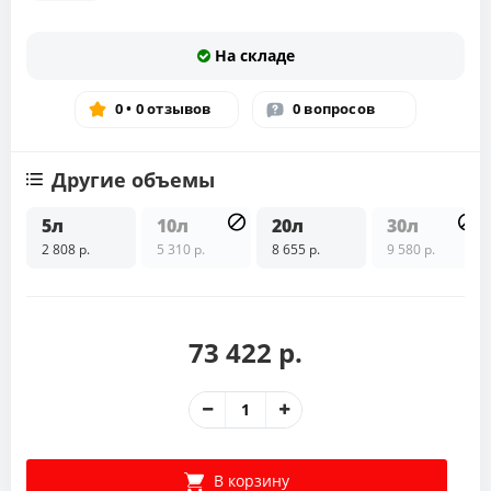
На складе
0 • 0 отзывов
0 вопросов
Другие объемы
5л
10л
20л
30л
2 808 р.
5 310 р.
8 655 р.
9 580 р.
73 422 р.
В корзину