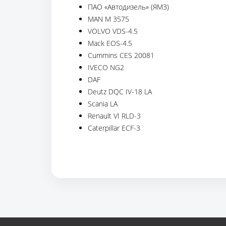
ПАО «Автодизель» (ЯМЗ)
MAN M 3575
VOLVO VDS-4.5
Mack EOS-4.5
Cummins CES 20081
IVECO NG2
DAF
Deutz DQC IV-18 LA
Scania LA
Renault VI RLD-3
Caterpillar ECF-3