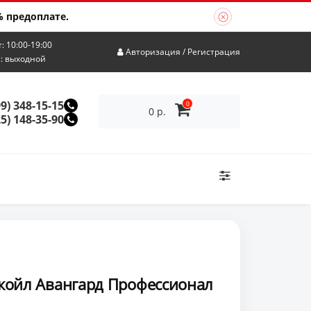
 предоплате.
т: 10:00-19:00
Авторизация
/
Регистрация
с: выходной
99) 348-15-15
0
0 р.
25) 148-35-90
койл Авангард Профессионал