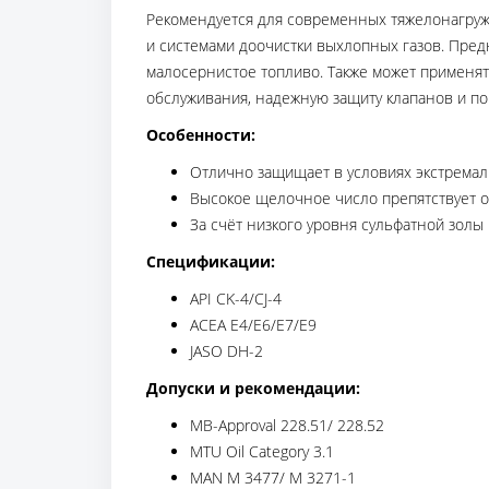
Рекомендуется для современных тяжелонагруж
и системами доочистки выхлопных газов. Пре
малосернистое топливо. Также может применят
обслуживания, надежную защиту клапанов и по
Особенности:
Отлично защищает в условиях экстремал
Высокое щелочное число препятствует о
За счёт низкого уровня сульфатной зол
Спецификации:
API CK-4/CJ-4
ACEA E4/E6/E7/E9
JASO DH-2
Допуски и рекомендации:
MB-Approval 228.51/ 228.52
MTU Oil Category 3.1
MAN M 3477/ M 3271-1