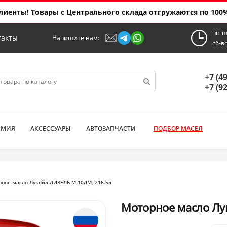
иенты! Товары с Центрального склада отгружаются по 100%
пн-п
такты
Напишите нам:
сб-в
+7 (4
+7 (9
ИМИЯ
АКСЕССУАРЫ
АВТОЗАПЧАСТИ
ПОДБОР МАСЕЛ
ное масло Лукойл ДИЗЕЛЬ М-10ДМ, 216.5л
Моторное масло Лу