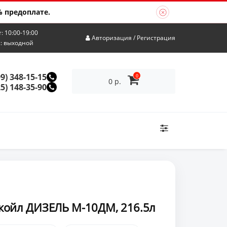
 предоплате.
т: 10:00-19:00
Авторизация
/
Регистрация
с: выходной
99) 348-15-15
0
0 р.
25) 148-35-90
койл ДИЗЕЛЬ М-10ДМ, 216.5л