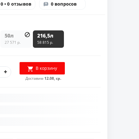
0 • 0 отзывов
0 вопросов
50л
216,5л
27 571 р.
58 815 р.
В корзину
Доставим
12.08, ср.