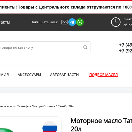
иенты! Товары с Центрального склада отгружаются по 100%
пн-п
такты
Напишите нам:
сб-в
+7 (4
+7 (9
ИМИЯ
АКСЕССУАРЫ
АВТОЗАПЧАСТИ
ПОДБОР МАСЕЛ
ное масло Татнефть Ультра-Оптима 10W-40, 20л
Моторное масло Та
20л