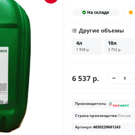
На складе
Другие объемы
4л
10л
1 958 р.
3 752 р.
6 537 р.
Производитель:
Страна производства:
Россия
Артикул:
4650229681243