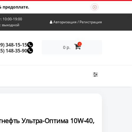
 предоплате.
т: 10:00-19:00
Авторизация
/
Регистрация
с: выходной
99) 348-15-15
0
0 р.
25) 148-35-90
тнефть Ультра-Оптима 10W-40,