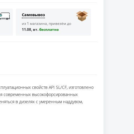
Самовывоз
из 1 магазина, привезём до
11.08, вт.
бесплaтно
плуатационных свойств API SL/CF, изготовлено
 для современных высокофорсированных
няться в дизелях с умеренным наддувом,