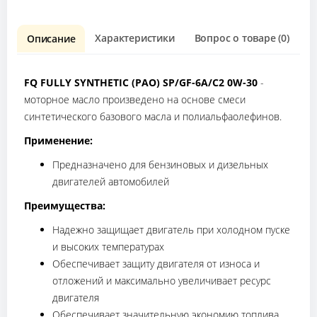
Характеристики
Вопрос о товаре (0)
О
Описание
FQ FULLY SYNTHETIC (PAO) SP/GF-6A/C2 0W-30
-
моторное масло произведено на основе смеси
синтетического базового масла и полиальфаолефинов.
Применение:
Предназначено для бензиновых и дизельных
двигателей автомобилей
Преимущества:
Надежно защищает двигатель при холодном пуске
и высоких температурах
Обеспечивает защиту двигателя от износа и
отложений и максимально увеличивает ресурс
двигателя
Обеспечивает значительную экономию топлива