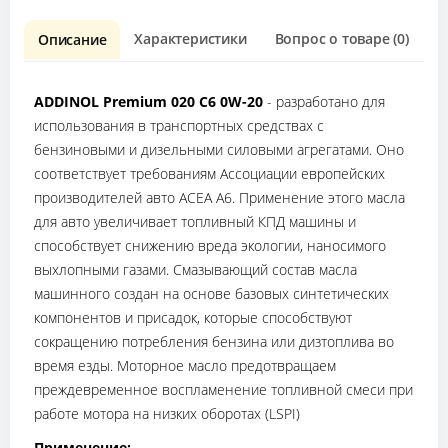
Характеристики
Вопрос о товаре (0)
О
Описание
ADDINOL Premium 020 C6 0W-20
- разработано для
использования в транспортных средствах с
бензиновыми и дизельными силовыми агрегатами. Оно
соответствует требованиям Ассоциации европейских
производителей авто ACEA A6. Применение этого масла
для авто увеличивает топливный КПД машины и
способствует снижению вреда экологии, наносимого
выхлопными газами. Смазывающий состав масла
машинного создан на основе базовых синтетических
компонентов и присадок, которые способствуют
сокращению потребления бензина или дизтоплива во
время езды. Моторное масло предотвращаем
преждевременное воспламенение топливной смеси при
работе мотора на низких оборотах (LSPI)
Применение: