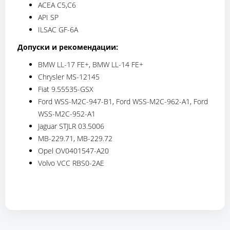
ACEA C5,C6
API SP
ILSAC GF-6A
Допуски и рекомендации:
BMW LL-17 FE+, BMW LL-14 FE+
Chrysler MS-12145
Fiat 9.55535-GSX
Ford WSS-M2C-947-B1, Ford WSS-M2C-962-A1, Ford
WSS-M2C-952-A1
Jaguar STJLR 03.5006
MB-229.71, MB-229.72
Opel OV0401547-A20
Volvo VCC RBS0-2AE