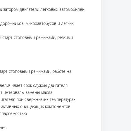
изатором двигатели легковых автомобилей,
дорожников, микроавтобусов и легких
и старт-стоповыми режимами, резкими
тарт-стоповыми режимами, работе на
величивает срок службы двигателя
ет интервалы замены масла
игателя при сверхнизких температурах
ию активных очищающих компонентов
испаряемостью
ения