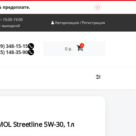
 предоплате.
т: 10:00-19:00
Авторизация
/
Регистрация
с: выходной
99) 348-15-15
0
0 р.
25) 148-35-90
OL Streetline 5W-30, 1л