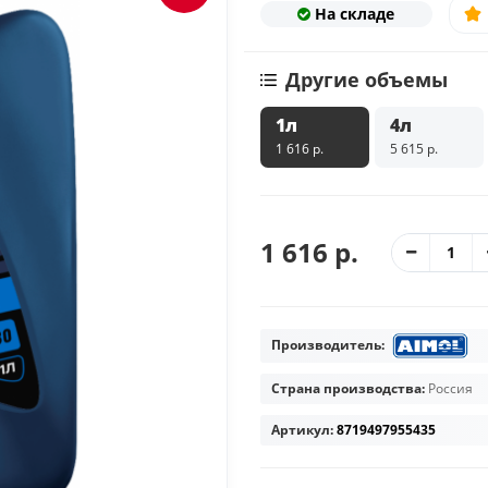
На складе
Другие объемы
1л
4л
1 616 р.
5 615 р.
1 616 р.
Производитель:
Страна производства:
Россия
Артикул:
8719497955435