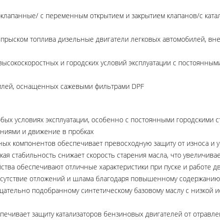
апанные/ с переменным открытием и закрытием клапанов/с катал
рыском топлива дизельные двигатели легковых автомобилей, вне
ысокоскоростных и городских условий эксплуатации с постоянным
илей, оснащенных сажевыми фильтрами DPF
бых условиях эксплуатации, особенно с постоянными городскими с
ениями и движение в пробках
х компонентов обеспечивает превосходную защиту от износа и у
ая стабильность снижает скорость старения масла, что увеличива
тва обеспечивают отличные характеристики при пуске и работе дв
отсутствие отложений и шлама благодаря повышенному содержан
тщательно подобранному синтетическому базовому маслу с низкой 
печивает защиту катализаторов бензиновых двигателей от отравл