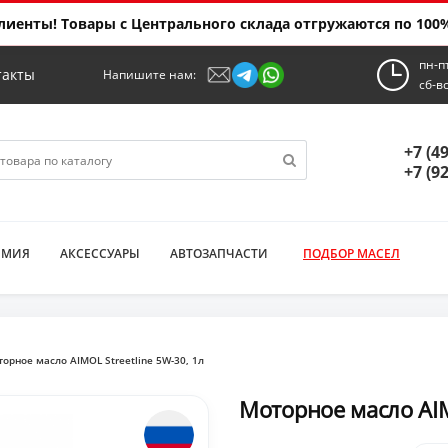
иенты! Товары с Центрального склада отгружаются по 100%
пн-п
такты
Напишите нам:
сб-в
+7 (4
+7 (9
ИМИЯ
АКСЕССУАРЫ
АВТОЗАПЧАСТИ
ПОДБОР МАСЕЛ
орное масло AIMOL Streetline 5W-30, 1л
Моторное масло AIM