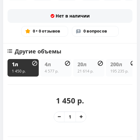
Нет в наличии
0 • 0 отзывов
0 вопросов
Другие объемы
1л
4л
20л
200л
1 450 р.
4 577 р.
21 614 р.
195 235 р.
1 450 р.