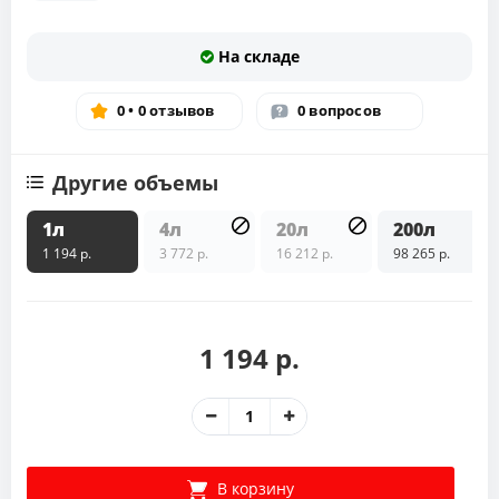
На складе
0 • 0 отзывов
0 вопросов
Другие объемы
1л
4л
20л
200л
1 194 р.
3 772 р.
16 212 р.
98 265 р.
1 194 р.
В корзину