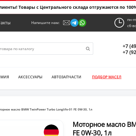
иенты! Товары с Центрального склада отгружаются по 100%
пн-п
такты
Напишите нам:
сб-в
+7 (4
+7 (9
ИМИЯ
АКСЕССУАРЫ
АВТОЗАПЧАСТИ
ПОДБОР МАСЕЛ
орное масло BMW TwinPower Turbo Longlife-01 FE 0W-30, 1л
Моторное масло BMW
FE 0W-30, 1л