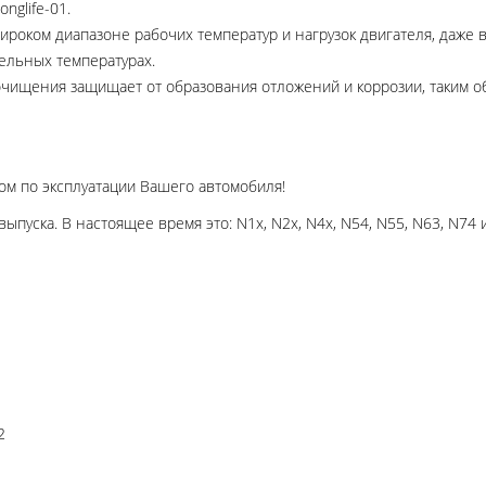
nglife-01.
ироком диапазоне рабочих температур и нагрузок двигателя, даже в
ельных температурах.
очищения защищает от образования отложений и коррозии, таким о
ом по эксплуатации Вашего автомобиля!
ыпуска. В настоящее время это: N1x, N2x, N4x, N54, N55, N63, N74 и
2