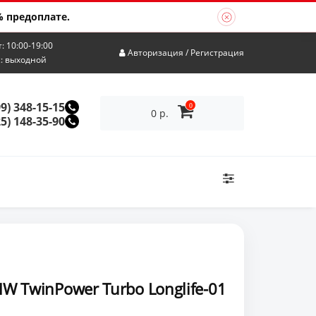
 предоплате.
т: 10:00-19:00
Авторизация
/
Регистрация
с: выходной
99) 348-15-15
0
0 р.
25) 148-35-90
 TwinPower Turbo Longlife-01