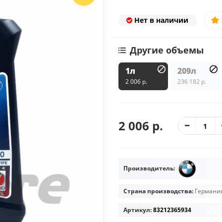
Нет в наличии
Другие объемы
1л
209л
2 006 р.
236 182 р.
2 006 р.
Производитель:
Страна производства:
Германи
Артикул:
83212365934