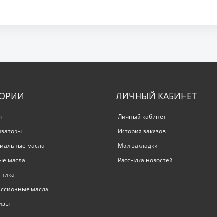
ГОРИИ
ЛИЧНЫЙ КАБИНЕТ
ы
Личный кабинет
изаторы
История заказов
иальные масла
Мои закладки
ые масла
Рассылка новостей
хника
иссионные масла
изы