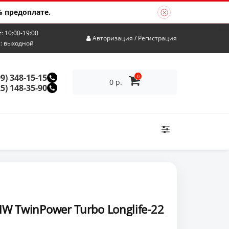
 предоплате.
т: 10:00-19:00
Авторизация
/
Регистрация
с: выходной
99) 348-15-15
0
0 р.
25) 148-35-90
 TwinPower Turbo Longlife-22