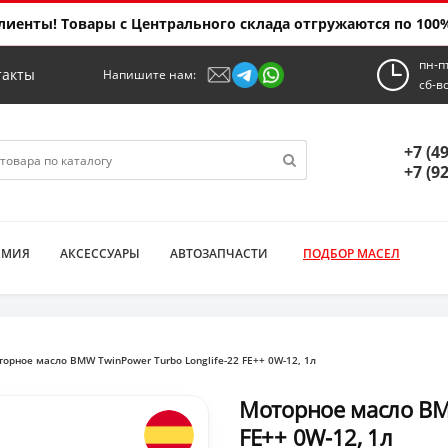
иенты! Товары с Центрального склада отгружаются по 100%
пн-п
такты
Напишите нам:
сб-в
+7 (4
+7 (9
ИМИЯ
АКСЕССУАРЫ
АВТОЗАПЧАСТИ
ПОДБОР МАСЕЛ
орное масло BMW TwinPower Turbo Longlife-22 FE++ 0W-12, 1л
Моторное масло BMW
FE++ 0W-12, 1л