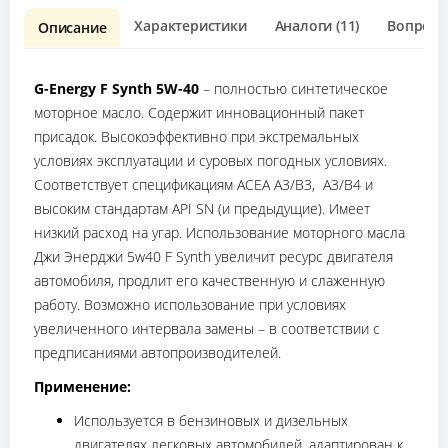
Характеристики
Аналоги (11)
Вопрос о
Описание
G-Energy F Synth 5W-40
– полностью синтетическое
моторное масло. Содержит инновационный пакет
присадок. Высокоэффективно при экстремальных
условиях эксплуатации и суровых погодных условиях.
Соответствует спецификациям ACEA A3/B3, A3/B4 и
высоким стандартам API SN (и предыдущие). Имеет
низкий расход на угар. Использование моторного масла
Джи Энерджи 5w40 F Synth увеличит ресурс двигателя
автомобиля, продлит его качественную и слаженную
работу. Возможно использование при условиях
увеличенного интервала замены – в соответствии с
предписаниями автопроизводителей.
Применение:
Используется в бензиновых и дизельных
двигателях легковых автомобилей, адаптирован к