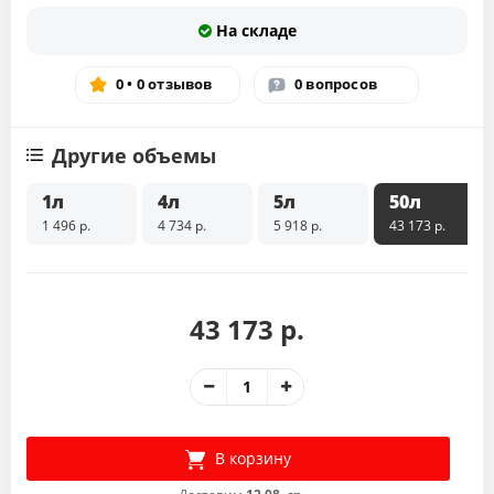
На складе
0 • 0 отзывов
0 вопросов
Другие объемы
1л
4л
5л
50л
1 496 р.
4 734 р.
5 918 р.
43 173 р.
43 173 р.
В корзину