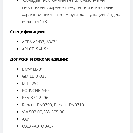
Обладает исключительными смазочными
свойствами, сохраняет текучесть и вязкостные
характеристики на всем пути эксплуатации. Индекс
вязкости 173.
Спецификации:
ACEA A3/B3, A3/B4
API CF, SM, SN
Допуски и рекомендации:
BMW LL-01
GM LL-B-025
MB 229.3
PORSCHE A40
PSA B71 2296
Renault RN0700, Renault RN0710
VW 502 00, VW 505 00
ААИ
ОАО «АВТОВАЗ»