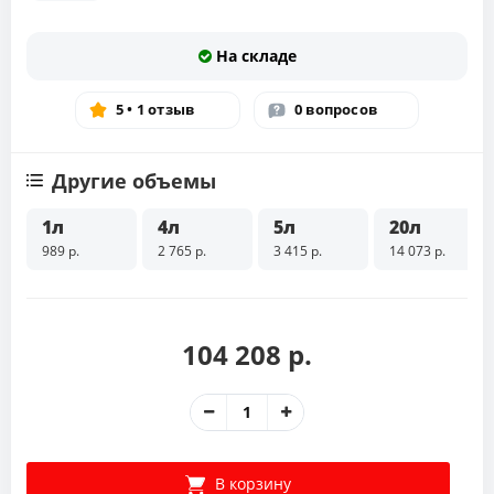
На складе
5 • 1 отзыв
0 вопросов
Другие объемы
1л
4л
5л
20л
989 р.
2 765 р.
3 415 р.
14 073 р.
104 208 р.
В корзину