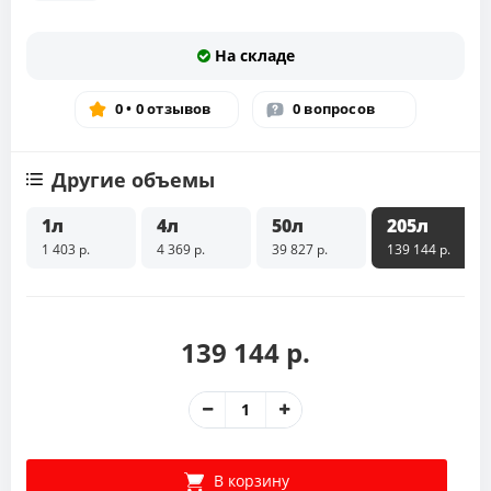
На складе
0 • 0 отзывов
0 вопросов
Другие объемы
1л
4л
50л
205л
1 403 р.
4 369 р.
39 827 р.
139 144 р.
139 144 р.
В корзину