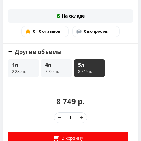
На складе
0 • 0 отзывов
0 вопросов
Другие объемы
1л
4л
5л
2 289 р.
7 724 р.
8 749 р.
8 749 р.
В корзину