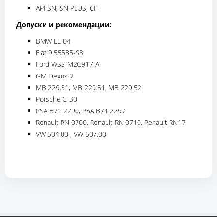
API SN, SN PLUS, CF
Допуски и рекомендации:
BMW LL-04
Fiat 9.55535-S3
Ford WSS-M2C917-A
GM Dexos 2
MB 229.31, MB 229.51, MB 229.52
Porsche C-30
PSA B71 2290, PSA B71 2297
Renault RN 0700, Renault RN 0710, Renault RN17
VW 504.00 , VW 507.00