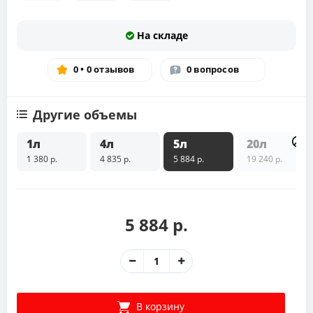
На складе
0 • 0 отзывов
0 вопросов
Другие объемы
1л
4л
5л
20л
1 380 р.
4 835 р.
5 884 р.
19 240 р.
5 884 р.
В корзину