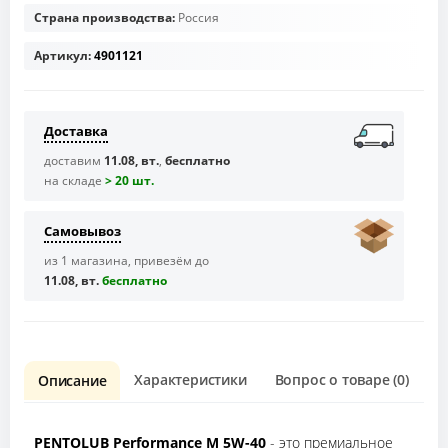
Страна производства:
Россия
Артикул:
4901121
Доставка
доставим
11.08, вт.
,
бесплатно
на складе
> 20 шт.
Самовывоз
из 1 магазина, привезём до
11.08, вт.
бесплaтно
Характеристики
Вопрос о товаре (0)
О
Описание
PENTOLUB Performance M 5W-40
- это премиальное