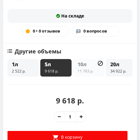
На складе
0 • 0 отзывов
0 вопросов
Другие объемы
1л
5л
10л
20л
2 522 р.
9 618 р.
11 783 р.
34 922 р.
9 618 р.
В корзину