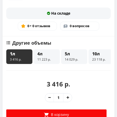
На складе
0 • 0 отзывов
0 вопросов
Другие объемы
1л
4л
5л
10л
3 416 р.
11 223 р.
14 029 р.
23 118 р.
3 416 р.
В корзину