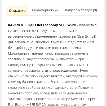
Характеристики
Вопрос о товаре (0)
О
Описание
RAVENOL Super Fuel Economy SFE 5W-20
– полностью
синтетическое легкотекучее моторное масло,
изготовленное с применением технологии CleanSynto®
для легковых бензиновых и дизельных двигателей с и
без турбонаддува и прямым впрыском топлива.
Минимизирует трение, износ, позволяет экономить
топливо, обладает прекрасными свойствами при
«холодном» пуске. Удлиненные интервалы замены
согласно требованиям автопроизводителей. Имеет
стабильно высокий индекс вязкости, благодаря высокому
качеству базового масла. Обеспечивает хорошие
смазочные свойства при «холодном» старте. Позволяет
экономить топливо, вследствие чего уменьшается
эмиссия вредных веществ в атмосферу. RAVENOL Super
Fuel Economy SFE 5W-20 является универсальным