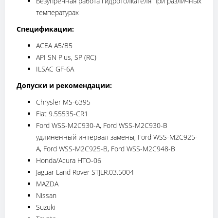
Безупречная работа гидротолкателя при различных
температурах
Спецификации:
ACEA A5/B5
API SN Plus, SP (RC)
ILSAC GF-6A
Допуски и рекомендации:
Chrysler MS-6395
Fiat 9.55535-CR1
Ford WSS-M2C930-A, Ford WSS-M2C930-B
удлиненный интервал замены, Ford WSS-M2C925-
A, Ford WSS-M2C925-B, Ford WSS-M2C948-B
Honda/Acura HTO-06
Jaguar Land Rover STJLR.03.5004
MAZDA
Nissan
Suzuki