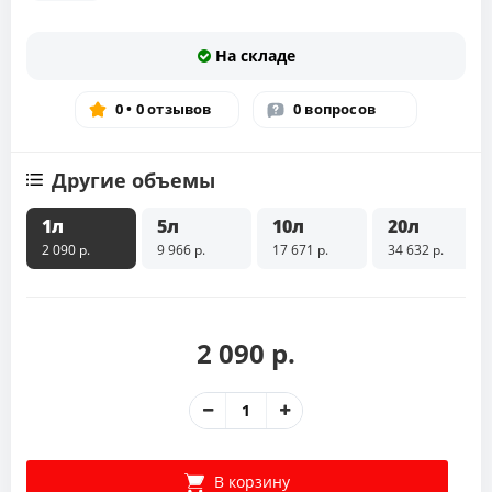
На складе
0 • 0 отзывов
0 вопросов
Другие объемы
1л
5л
10л
20л
2 090 р.
9 966 р.
17 671 р.
34 632 р.
2 090 р.
В корзину