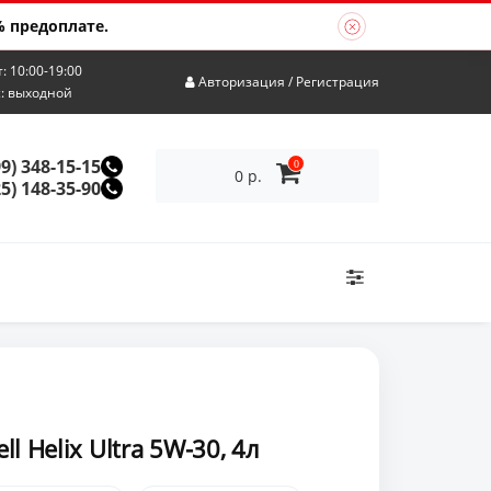
 предоплате.
т: 10:00-19:00
Авторизация
/
Регистрация
с: выходной
99) 348-15-15
0
0 р.
25) 148-35-90
l Helix Ultra 5W-30, 4л