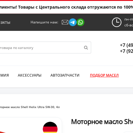
иенты! Товары с Центрального склада отгружаются по 100%
пн-п
такты
Напишите нам:
сб-в
+7 (4
+7 (9
ИМИЯ
АКСЕССУАРЫ
АВТОЗАПЧАСТИ
ПОДБОР МАСЕЛ
орное масло Shell Helix Ultra 5W-30, 4л
Моторное масло Shel