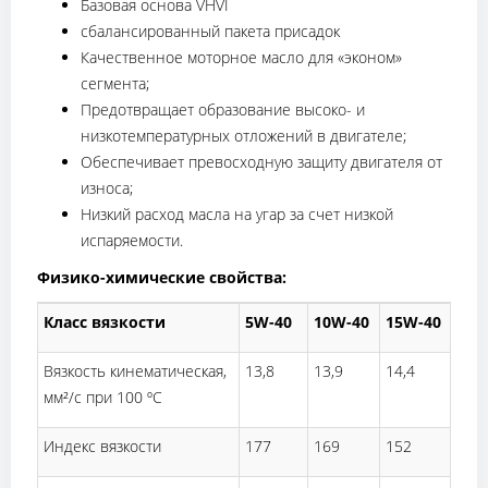
Базовая основа VHVI
сбалансированный пакета присадок
Качественное моторное масло для «эконом»
сегмента;
Предотвращает образование высоко- и
низкотемпературных отложений в двигателе;
Обеспечивает превосходную защиту двигателя от
износа;
Низкий расход масла на угар за счет низкой
испаряемости.
Физико-химические свойства:
Класс вязкости
5W-40
10W-40
15W-40
Вязкость кинематическая,
13,8
13,9
14,4
мм²/с при 100 ºС
Индекс вязкости
177
169
152