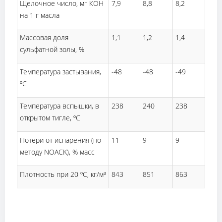
Щелочное число, мг КОН
7,9
8,8
8,2
на 1 г масла
Массовая доля
1,1
1,2
1,4
сульфатной золы, %
Температура застывания,
-48
-48
-49
ºС
Температура вспышки, в
238
240
238
открытом тигле, ºС
Потери от испарения (по
11
9
9
методу NOACK), % масс
Плотность при 20 ºС, кг/м³
843
851
863