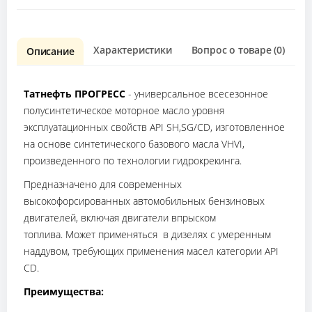
Характеристики
Вопрос о товаре (0)
О
Описание
Татнефть ПРОГРЕСС
- универсальное всесезонное
полусинтетическое моторное масло уровня
эксплуатационных свойств API SН,SG/CD, изготовленное
на основе синтетического базового масла VHVI,
произведенного по технологии гидрокрекинга.
Предназначено для современных
высокофорсированных автомобильных бензиновых
двигателей, включая двигатели впрыском
топлива. Может применяться в дизелях с умеренным
наддувом, требующих применения масел категории API
CD.
Преимущества: