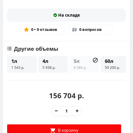
На складе
0 • 0 отзывов
0 вопросов
Другие объемы
1л
4л
5л
60л
1 543 р.
5 938 р.
6 584 р.
59 200 р.
156 704 р.
В корзину